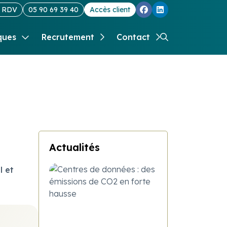
e RDV
05 90 69 39 40
Accès client
ques
Recrutement
Contact
 création d'entreprise
ptes
sur mon secteur
p
s
s
Actualités
l et