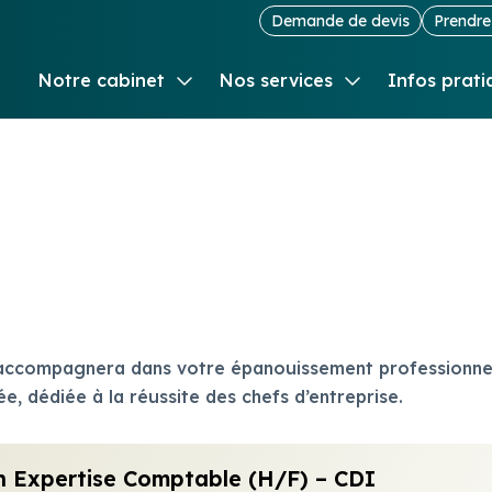
Demande de devis
Prendr
Notre cabinet
Nos services
Infos prati
Présentation
Comptabilité et Fiscalité
Guide de la
Nos bureaux
Audit et commissariat aux com
Actualités
Notre blog
RH et Paie
M'informer 
Création d'entreprise - Start-u
Échéancier
Formation aux dirigeants
Simulateur
Juridique d’entreprise
 accompagnera dans votre épanouissement professionne
, dédiée à la réussite des chefs d’entreprise.
Pilotage d’entreprise
Full service
on Expertise Comptable (H/F) – CDI