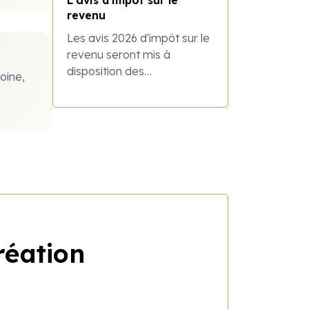
revenu
Les avis 2026 d'impôt sur le
revenu seront mis à
disposition des
oine,
contribuables au cours de
l'été.
e
réation