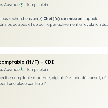
es Abymes
Temps plein
nous recherchons un(e)
Chef(fe) de mission
capable
ir nos équipes et de participer activement à l'évolution du
 comptable (H/F) – CDI
es Abymes
Temps plein
ertise comptable moderne, digitalisé et orienté conseil, où 
cupent une place centrale ?
nous recrutons un(e)
Collaborateur(trice) comptable
afi
 clients dans la gestion et le pilotage de leur activité.