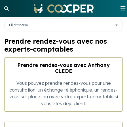
Notre cabinet
Fil d'ariane
Prendre rendez-vous avec nos
Nos services
Présentation
experts-comptables
Infos pratiques
Nos bureaux
Comptabilité et Fiscalité
Prendre rendez-vous avec Anthony
Recrutement
Notre blog
Audit et commissariat aux comptes
Guide de la création d'entreprise
CLEDE
Vous pouvez prendre rendez-vous pour une
Contact
RH et Paie
Actualités
consultation, un échange téléphonique, un rendez-
vous sur place, ou avec votre expert-comptable si
Création d'entreprise - Start-up
M'informer sur mon secteur
vous êtes déjà client.
Formation aux dirigeants
Échéanciers