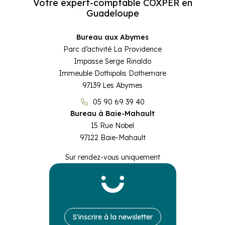
Votre expert-comptable COXPER en
Juridique d’entreprise
Simulateurs
Guadeloupe
Pilotage d’entreprise
Bureau aux Abymes
Parc d’activité La Providence
Impasse Serge Rinaldo
Full service
Immeuble Dothipolis Dothemare
97139 Les Abymes
05 90 69 39 40
Bureau à Baie-Mahault
15 Rue Nobel
97122 Baie-Mahault
Sur rendez-vous uniquement
Prendre RDV
S'inscrire à la newsletter